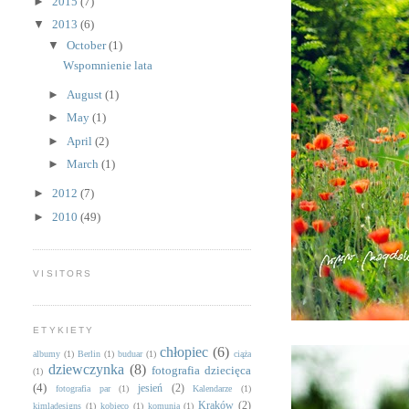
►
2015
(7)
▼
2013
(6)
▼
October
(1)
Wspomnienie lata
►
August
(1)
►
May
(1)
►
April
(2)
►
March
(1)
►
2012
(7)
►
2010
(49)
VISITORS
ETYKIETY
chłopiec
(6)
albumy
(1)
Berlin
(1)
buduar
(1)
ciąża
dziewczynka
(8)
fotografia dziecięca
(1)
(4)
jesień
(2)
fotografia par
(1)
Kalendarze
(1)
Kraków
(2)
kimladesigns
(1)
kobieco
(1)
komunia
(1)