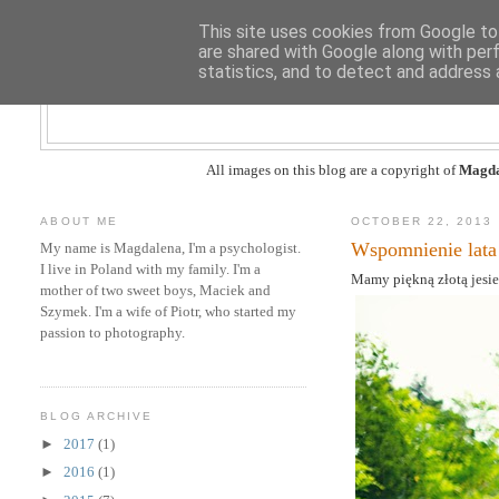
This site uses cookies from Google to 
are shared with Google along with per
statistics, and to detect and address 
All images on this blog are a copyright of
Magda
ABOUT ME
OCTOBER 22, 2013
Wspomnienie lata
My name is Magdalena, I'm a psychologist.
I live in Poland with my family. I'm a
Mamy piękną złotą jesień
mother of two sweet boys, Maciek and
Szymek. I'm a wife of Piotr, who started my
passion to photography.
BLOG ARCHIVE
►
2017
(1)
►
2016
(1)