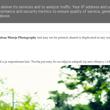
deliver its services and to analyze traffic. Your IP address and 
formance and security metrics to ensure quality of service, gen
abuse.
MAGDALENA MATEJA
lena Mateja Photography
and may not be printed, shared or duplicated in any wa
 a ja wspominam lato. Trochę prywaty, bo na zdjęcia załapali się moi chłopcy i ic