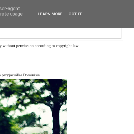
user-agent
erate usage
LEARN MORE
GOT IT
y without permission according to copyright law.
h przyjaciółka Dominisia.