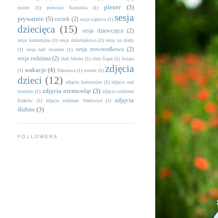
plener
(3)
morze
(1)
pierwsza Komunia
(1)
sesja
prywatnie
(5)
roczek
(2)
sesja ciążowa
(1)
dziecięca
(15)
sesja dziewczęca
(2)
sesja komunijna
(1)
sesja mikołajkowa
(1)
sesja na plaży
sesja noworodkowa
(2)
(1)
sesja nad morzem
(1)
sesja rodzinna
(2)
ślub Mielec
(1)
ślub Śląsk
(1)
święta
zdjęcia
wakacje
(4)
(1)
Warszawa
(1)
wesele
(1)
dzieci
(12)
zdjęcia komunijne
(1)
zdjęcia nad
zdjęcia niemowląt
(3)
morzem
(1)
zdjęcia rodzinne
zdjęcia
Kraków
(1)
zdjęcia rodzinne Wadowice
(1)
ślubne
(3)
FOLLOWERS