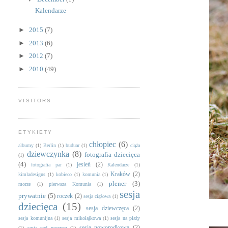
Kalendarze
►
2015
(7)
►
2013
(6)
►
2012
(7)
►
2010
(49)
VISITORS
ETYKIETY
chłopiec
(6)
albumy
(1)
Berlin
(1)
buduar
(1)
ciąża
dziewczynka
(8)
fotografia dziecięca
(1)
(4)
jesień
(2)
fotografia par
(1)
Kalendarze
(1)
Kraków
(2)
kimladesigns
(1)
kobieco
(1)
komunia
(1)
plener
(3)
morze
(1)
pierwsza Komunia
(1)
sesja
prywatnie
(5)
roczek
(2)
sesja ciążowa
(1)
dziecięca
(15)
sesja dziewczęca
(2)
sesja komunijna
(1)
sesja mikołajkowa
(1)
sesja na plaży
sesja noworodkowa
(2)
(1)
sesja nad morzem
(1)