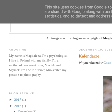
This site uses cookies from Google to 
are shared with Google along with per
statistics, and to detect and address 
All images on this blog are a copyright of
Magda
ABOUT ME
DECEMBER 19, 201
Kalendarze
My name is Magdalena, I'm a psychologist.
I live in Poland with my family. I'm a
W tym roku znów
Gosia
mother of two sweet boys, Maciek and
Szymek. I'm a wife of Piotr, who started my
passion to photography.
BLOG ARCHIVE
►
2017
(1)
▼
2016
(1)
▼
December
(1)