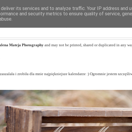
deliver its services and to analyze traffic. Your IP address and 
formance and security metrics to ensure quality of service, gen
abuse.
MAGDALENA MATEJA
lena Mateja Photography
and may not be printed, shared or duplicated in any wa
6
zaszalała i zrobiła dla mnie najpiękniejsze kalendarze :) Ogromnie jestem szczęśl