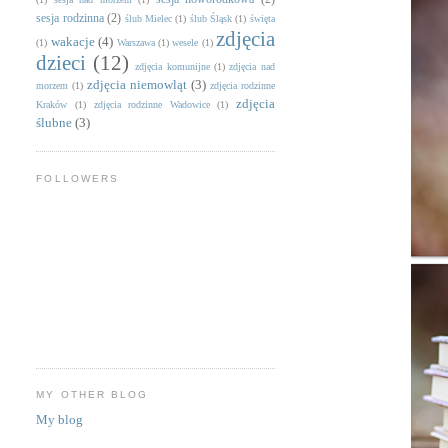
sesja rodzinna
(2)
ślub Mielec
(1)
ślub Śląsk
(1)
święta
zdjęcia
wakacje
(4)
(1)
Warszawa
(1)
wesele
(1)
dzieci
(12)
zdjęcia komunijne
(1)
zdjęcia nad
zdjęcia niemowląt
(3)
morzem
(1)
zdjęcia rodzinne
zdjęcia
Kraków
(1)
zdjęcia rodzinne Wadowice
(1)
ślubne
(3)
FOLLOWERS
MY OTHER BLOG
My blog