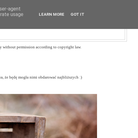
user-agent
erate usage
LEARN MORE
GOT IT
y without permission according to copyright law.
iwa, że będę mogła nimi obdarować najbliższych :)